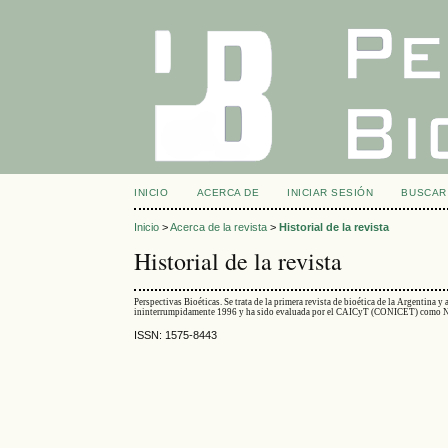
INICIO
ACERCA DE
INICIAR SESIÓN
BUSCAR
Inicio
>
Acerca de la revista
>
Historial de la revista
Historial de la revista
Perspectivas Bioéticas. Se trata de la primera revista de bioética de la Argentina y
ininterrumpidamente 1996 y ha sido evaluada por el CAICyT (CONICET) como Nive
ISSN: 1575-8443