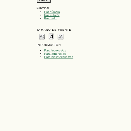
Examinar
Por número
Por autor/a
Por título
TAMAÑO DE FUENTE
INFORMACIÓN
Para lectores/as
Para autores/as
Para bibliotecarios/as