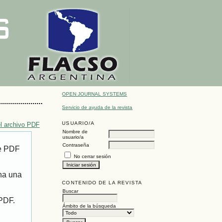
OPEN JOURNAL SYSTEMS
Servicio de ayuda de la revista
USUARIO/A
l archivo PDF
Nombre de
usuario/a
Contraseña
de PDF
No cerrar sesión
ona una
CONTENIDO DE LA REVISTA
Buscar
 PDF.
Ámbito de la búsqueda