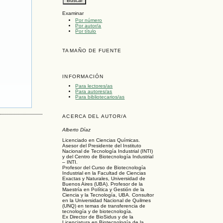
Examinar
Por número
Por autor/a
Por título
TAMAÑO DE FUENTE
INFORMACIÓN
Para lectores/as
Para autores/as
Para bibliotecarios/as
ACERCA DEL AUTOR/A
Alberto Díaz
Licenciado en Ciencias Químicas.
Asesor del Presidente del Instituto
Nacional de Tecnología Industrial (INTI)
y del Centro de Biotecnología Industrial
– INTI.
Profesor del Curso de Biotecnología
Industrial en la Facultad de Ciencias
Exactas y Naturales, Universidad de
Buenos Aires (UBA). Profesor de la
Maestría en Política y Gestión de la
Ciencia y la Tecnología, UBA. Consultor
en la Universidad Nacional de Quilmes
(UNQ) en temas de transferencia de
tecnología y de biotecnología.
Ex Director de BioSidus y de la
Licenciatura en Biotecnología de la