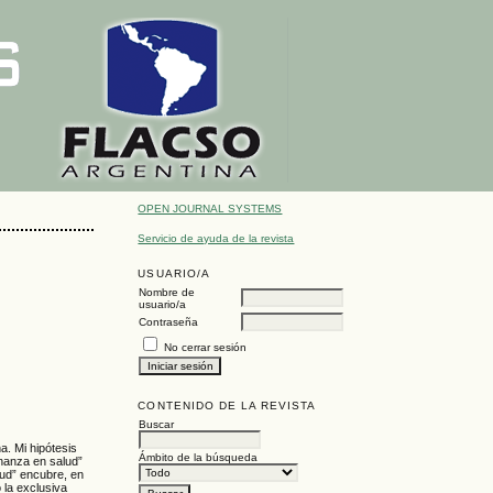
OPEN JOURNAL SYSTEMS
Servicio de ayuda de la revista
USUARIO/A
Nombre de
usuario/a
Contraseña
No cerrar sesión
CONTENIDO DE LA REVISTA
Buscar
a. Mi hipótesis
Ámbito de la búsqueda
rnanza en salud”
lud” encubre, en
 la exclusiva