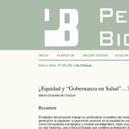
INICIO
ACERCA DE
INICIAR SESIÓN
BUSCAR
Inicio
>
Núm. 37-38 (20)
>
de Ortúzar
¿Equidad y “Gobernanza en Salud”…? 
María Graciela de Ortúzar
Resumen
El objetivo del presente trabajo es profundizar el análisis del m
general es la siguiente: si queremos avanzar en la equidad en 
como herramienta estratégica o modelo paradigmático: dado sus 
su raíz histórica, una crítica al Estado que conlleva la limitació