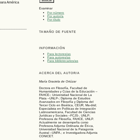
 para América
Examinar
Por número
Por autor/a
Por título
TAMAÑO DE FUENTE
INFORMACIÓN
Para lectores/as
Para autores/as
Para bibliotecarios/as
ACERCA DEL AUTOR/A
María Graciela de Ortúzar
Doctora en Filosofía, Facultad de
Humanidades y Ccias de la Educación –
FAHCE-; Universidad Nacional de La
Plata –UNLP-; Diploma de Estudios
Avanzados en Filosofía y Diploma del
Tercer Ciclo en Bioética, CEUR, Ma-drid;
Especialista en Políticas de Integración
Latinoamericana, Facultad de Ciencias
Jurídicas y Sociales –FCJS-, UNLP;
Profesora de Filosofía, FAHCE, UNLP.
Actualmente se desempeña como
Profesora Adjunta Ordinaria de Éti-ca,
Universidad Nacional de la Patagonia
Austral –UNPA.; e Investigadora Adjunta
CONICET.