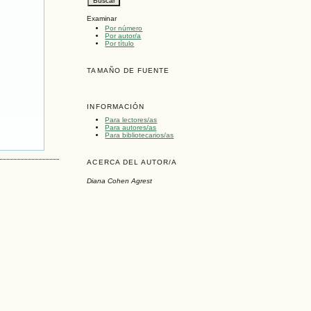
Examinar
Por número
Por autor/a
Por título
TAMAÑO DE FUENTE
INFORMACIÓN
Para lectores/as
Para autores/as
Para bibliotecarios/as
ACERCA DEL AUTOR/A
Diana Cohen Agrest