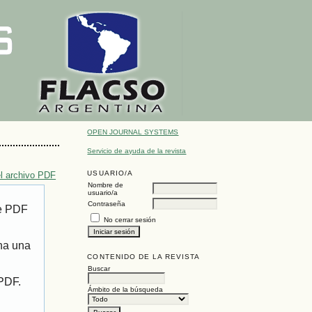
OPEN JOURNAL SYSTEMS
Servicio de ayuda de la revista
USUARIO/A
l archivo PDF
Nombre de
usuario/a
Contraseña
de PDF
No cerrar sesión
ona una
CONTENIDO DE LA REVISTA
Buscar
 PDF.
Ámbito de la búsqueda