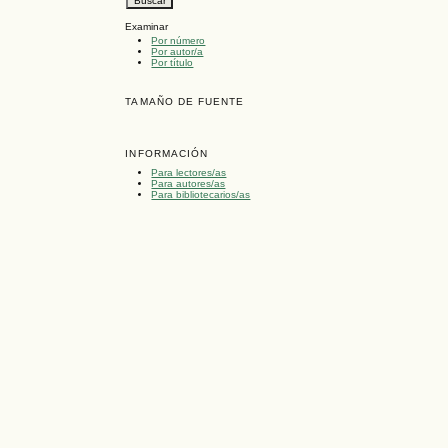
Examinar
Por número
Por autor/a
Por título
TAMAÑO DE FUENTE
INFORMACIÓN
Para lectores/as
Para autores/as
Para bibliotecarios/as