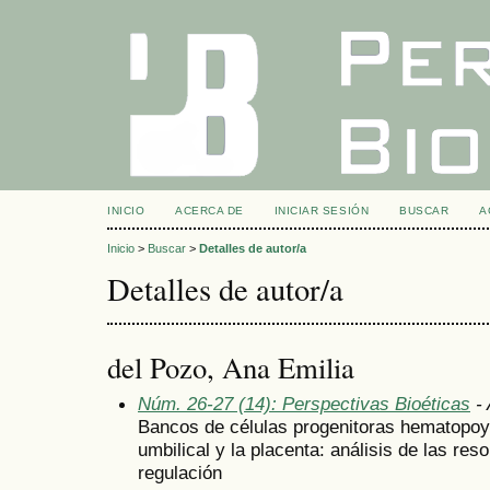
INICIO
ACERCA DE
INICIAR SESIÓN
BUSCAR
A
Inicio
>
Buscar
>
Detalles de autor/a
Detalles de autor/a
del Pozo, Ana Emilia
Núm. 26-27 (14): Perspectivas Bioéticas
- 
Bancos de células progenitoras hematopoy
umbilical y la placenta: análisis de las res
regulación