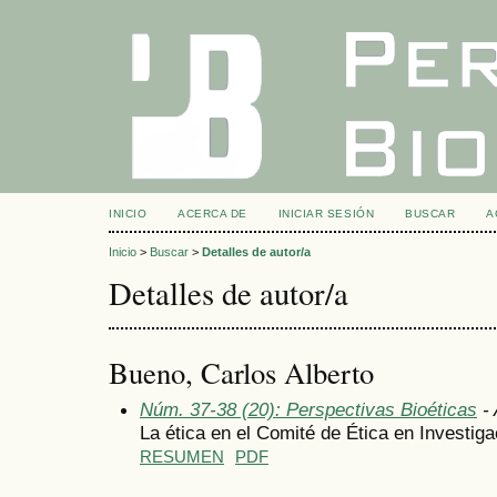
INICIO
ACERCA DE
INICIAR SESIÓN
BUSCAR
A
Inicio
>
Buscar
>
Detalles de autor/a
Detalles de autor/a
Bueno, Carlos Alberto
Núm. 37-38 (20): Perspectivas Bioéticas
- 
La ética en el Comité de Ética en Investigac
RESUMEN
PDF