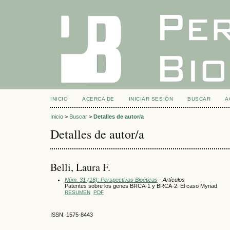
INICIO
ACERCA DE
INICIAR SESIÓN
BUSCAR
A
Inicio
>
Buscar
>
Detalles de autor/a
Detalles de autor/a
Belli, Laura F.
Núm. 31 (16): Perspectivas Bioéticas
- Artículos
Patentes sobre los genes BRCA-1 y BRCA-2: El caso Myriad
RESUMEN
PDF
ISSN: 1575-8443