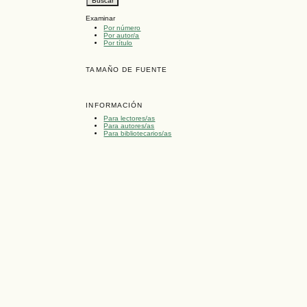
Examinar
Por número
Por autor/a
Por título
TAMAÑO DE FUENTE
INFORMACIÓN
Para lectores/as
Para autores/as
Para bibliotecarios/as