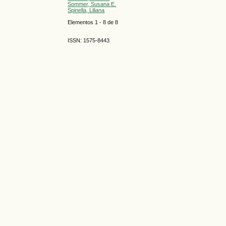
Sommer, Susana E.
Spinella, Liliana
Elementos 1 - 8 de 8
ISSN: 1575-8443