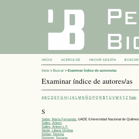
INICIO
ACERCA DE
INICIAR SESIÓN
BUSCAR
Inicio
>
Buscar
>
Examinar índice de autores/as
Examinar índice de autores/as
A
B
C
D
E
F
G
H
I
J
K
L
M
N
Ñ
O
P
Q
R
S
T
U
V
W
X
Y
Z
Todo
S
Sabio, María Fernanda
, UADE /Universidad Nacional de Quilme
Salles, Arleen
Salles, Arleen L.F.
Siede, Liliana Virginia
Sofaer, Neema
Sommer, Susana