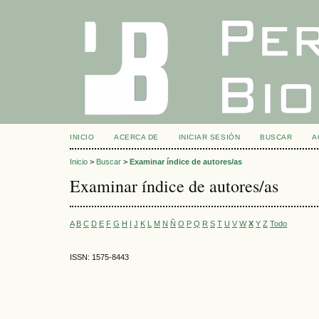
INICIO
ACERCA DE
INICIAR SESIÓN
BUSCAR
A
Inicio
>
Buscar
>
Examinar índice de autores/as
Examinar índice de autores/as
A
B
C
D
E
F
G
H
I
J
K
L
M
N
Ñ
O
P
Q
R
S
T
U
V
W
X
Y
Z
Todo
ISSN: 1575-8443