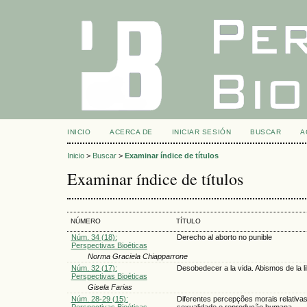
INICIO
ACERCA DE
INICIAR SESIÓN
BUSCAR
A
Inicio
>
Buscar
>
Examinar índice de títulos
Examinar índice de títulos
NÚMERO
TÍTULO
Núm. 34 (18):
Derecho al aborto no punible
Perspectivas Bioéticas
Norma Graciela Chiapparrone
Núm. 32 (17):
Desobedecer a la vida. Abismos de la l
Perspectivas Bioéticas
Gisela Farias
Núm. 28-29 (15):
Diferentes percepções morais relativas
Perspectivas Bioéticas
sexualidade e reprodução humana