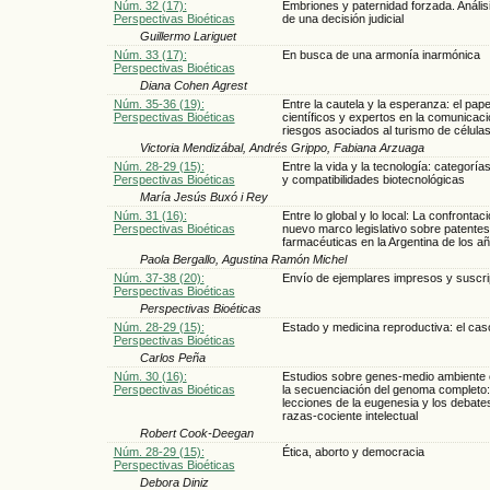
Núm. 32 (17):
Embriones y paternidad forzada. Análisis
Perspectivas Bioéticas
de una decisión judicial
Guillermo Lariguet
Núm. 33 (17):
En busca de una armonía inarmónica
Perspectivas Bioéticas
Diana Cohen Agrest
Núm. 35-36 (19):
Entre la cautela y la esperanza: el pape
Perspectivas Bioéticas
científicos y expertos en la comunicaci
riesgos asociados al turismo de célula
Victoria Mendizábal, Andrés Grippo, Fabiana Arzuaga
Núm. 28-29 (15):
Entre la vida y la tecnología: categorías
Perspectivas Bioéticas
y compatibilidades biotecnológicas
María Jesús Buxó i Rey
Núm. 31 (16):
Entre lo global y lo local: La confrontac
Perspectivas Bioéticas
nuevo marco legislativo sobre patentes
farmacéuticas en la Argentina de los a
Paola Bergallo, Agustina Ramón Michel
Núm. 37-38 (20):
Envío de ejemplares impresos y suscri
Perspectivas Bioéticas
Perspectivas Bioéticas
Núm. 28-29 (15):
Estado y medicina reproductiva: el cas
Perspectivas Bioéticas
Carlos Peña
Núm. 30 (16):
Estudios sobre genes-medio ambiente e
Perspectivas Bioéticas
la secuenciación del genoma completo:
lecciones de la eugenesia y los debate
razas-cociente intelectual
Robert Cook-Deegan
Núm. 28-29 (15):
Ética, aborto y democracia
Perspectivas Bioéticas
Debora Diniz