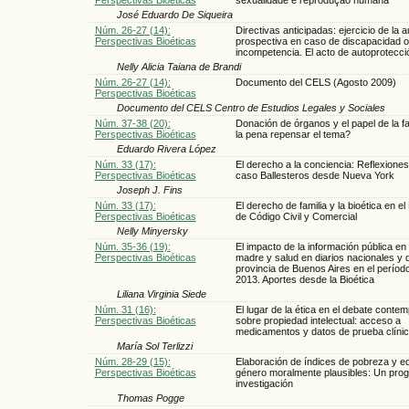
José Eduardo De Siqueira
Núm. 26-27 (14):
Directivas anticipadas: ejercicio de la 
Perspectivas Bioéticas
prospectiva en caso de discapacidad o
incompetencia. El acto de autoprotecci
Nelly Alicia Taiana de Brandi
Núm. 26-27 (14):
Documento del CELS (Agosto 2009)
Perspectivas Bioéticas
Documento del CELS Centro de Estudios Legales y Sociales
Núm. 37-38 (20):
Donación de órganos y el papel de la fa
Perspectivas Bioéticas
la pena repensar el tema?
Eduardo Rivera López
Núm. 33 (17):
El derecho a la conciencia: Reflexiones
Perspectivas Bioéticas
caso Ballesteros desde Nueva York
Joseph J. Fins
Núm. 33 (17):
El derecho de familia y la bioética en e
Perspectivas Bioéticas
de Código Civil y Comercial
Nelly Minyersky
Núm. 35-36 (19):
El impacto de la información pública en
Perspectivas Bioéticas
madre y salud en diarios nacionales y d
provincia de Buenos Aires en el períod
2013. Aportes desde la Bioética
Liliana Virginia Siede
Núm. 31 (16):
El lugar de la ética en el debate conte
Perspectivas Bioéticas
sobre propiedad intelectual: acceso a
medicamentos y datos de prueba clíni
María Sol Terlizzi
Núm. 28-29 (15):
Elaboración de índices de pobreza y e
Perspectivas Bioéticas
género moralmente plausibles: Un pro
investigación
Thomas Pogge