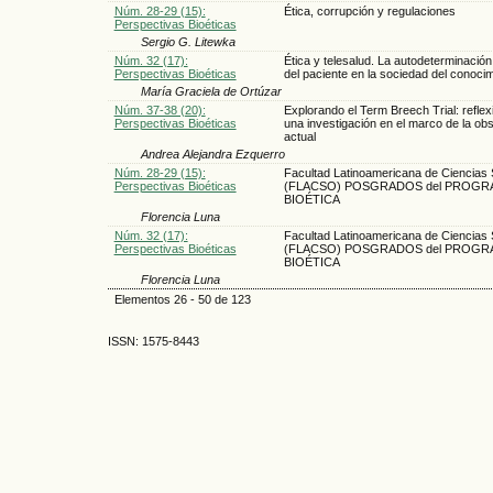
Núm. 28-29 (15):
Ética, corrupción y regulaciones
Perspectivas Bioéticas
Sergio G. Litewka
Núm. 32 (17):
Ética y telesalud. La autodeterminación
Perspectivas Bioéticas
del paciente en la sociedad del conoci
María Graciela de Ortúzar
Núm. 37-38 (20):
Explorando el Term Breech Trial: refle
Perspectivas Bioéticas
una investigación en el marco de la obst
actual
Andrea Alejandra Ezquerro
Núm. 28-29 (15):
Facultad Latinoamericana de Ciencias 
Perspectivas Bioéticas
(FLACSO) POSGRADOS del PROGR
BIOÉTICA
Florencia Luna
Núm. 32 (17):
Facultad Latinoamericana de Ciencias 
Perspectivas Bioéticas
(FLACSO) POSGRADOS del PROGR
BIOÉTICA
Florencia Luna
Elementos 26 - 50 de 123
ISSN: 1575-8443